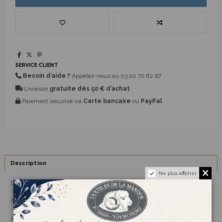
SERVICE CLIENT
Besoin d’aide ?
Appelez-nous au
03 20 70 82 67
Livraison
gratuite dès 50 € d’achat
Paiement sécurisé via
Carte bancaire
ou
PayPal
Description
Ne plus afficher
Détails du produit
Reviews
(0)
Avis clients