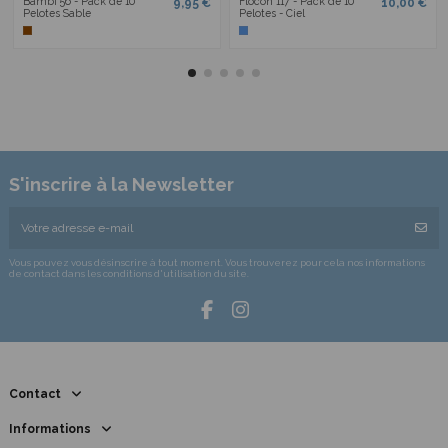
Bambi 56 - Pack de 10
Flocon 117 - Pack de 10
9,95 €
10,00 €
Pelotes Sable
Pelotes - Ciel
S'inscrire à la Newsletter
Vous pouvez vous désinscrire à tout moment. Vous trouverez pour cela nos informations
de contact dans les conditions d'utilisation du site.
Contact
Informations