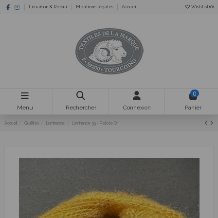
Livraison & Retour
Mentions légales
Accueil
Wishlist (
0
)
0
Menu
Rechercher
Connexion
Panier
Accueil
Qualités
Luminance
Luminance 39 - Pelote Or