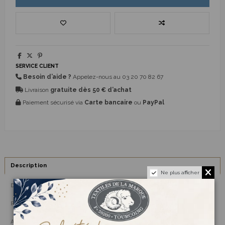
SERVICE CLIENT
Besoin d’aide ?
Appelez-nous au
03 20 70 82 67
Livraison
gratuite dès 50 € d’achat
Paiement sécurisé via
Carte bancaire
ou
PayPal
Description
Ne plus afficher
Détails du produit
Reviews
(0)
Avis clients