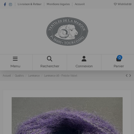
Livraison & Retour
Mentions légales
Accueil
Wishlist (
0
)
0
Menu
Rechercher
Connexion
Panier
Accueil
Qualités
Luminance
Luminance 06 - Pelote Violet