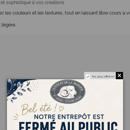
y et sophistiqué à vos créations
les couleurs et les textures, tout en laissant libre cours à vo
 légère.
Ne plus afficher