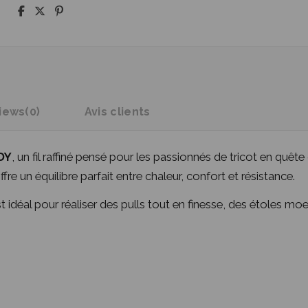
iews
(0)
Avis clients
DY
, un fil raffiné pensé pour les passionnés de tricot en quê
fre un équilibre parfait entre chaleur, confort et résistance.
 idéal pour réaliser des pulls tout en finesse, des étoles m