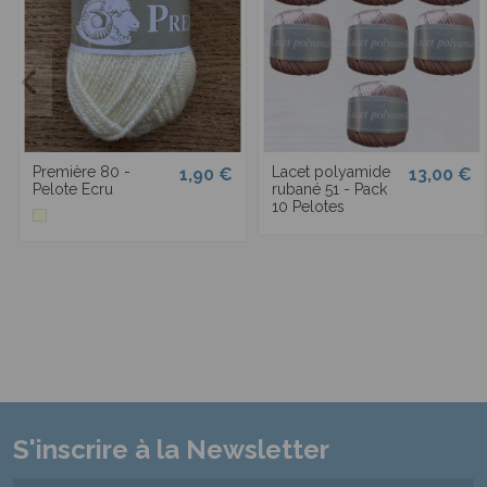
Première 80 -
Lacet polyamide
1,90 €
13,00 €
Pelote Ecru
rubané 51 - Pack
10 Pelotes
S'inscrire à la Newsletter