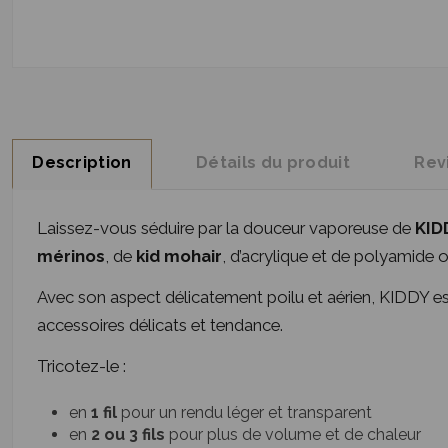
Description
Détails du produit
Rev
Laissez-vous séduire par la douceur vaporeuse de
KID
mérinos
, de
kid mohair
, d’acrylique et de polyamide of
Avec son aspect délicatement poilu et aérien, KIDDY est
accessoires délicats et tendance.
Tricotez-le :
en
1 fil
pour un rendu léger et transparent
en
2 ou 3 fils
pour plus de volume et de chaleur