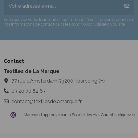
Vous pouvez vous désinscrire à tout moment. Vous trouverez pour cela
nos informations de contact dans les conditions d'utilisation du site.
Contact
Textiles de La Marque
77 rue d'Amsterdam 59200 Tourcoing (F)
03 20 70 82 67
contact@textilesdelamarque.fr
Marchand approuvé par la Société des Avis Garantis,
cliquez ici 