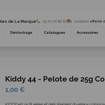
iles de La Marque
03 20 70 82 67
Livraison
offerte 
Déstockage
Catalogues
Accessoires
Kiddy 44 - Pelote de 25g Co
1,00 €
KIDDY est un fil aérien et délicatement duveteux composé