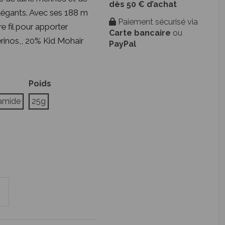
dès 50 € d’achat
 élégants. Avec ses 188 m
Paiement sécurisé via
re fil pour apporter
Carte bancaire
ou
érinos,, 20% Kid Mohair
PayPal
Poids
yamide
25g