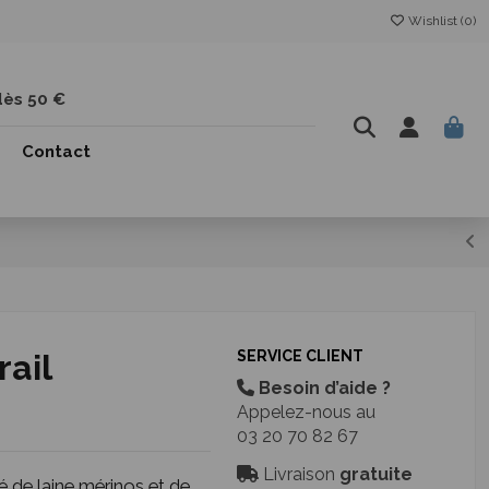
Wishlist (
0
)
dès 50 €
Contact
rail
SERVICE CLIENT
Besoin d’aide ?
Appelez-nous au
03 20 70 82 67
Livraison
gratuite
 de laine mérinos et de