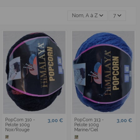
Nom, A à Z
7
PopCorn 310 -
PopCorn 313 -
3,00 €
3,00 €
Pelote 100g
Pelote 100g
Noir/Rouge
Marine/Ciel