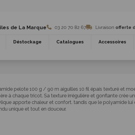
iles de La Marque
03 20 70 82 67
Livraison
offerte 
Déstockage
Catalogues
Accessoires
mide pelote 100 g / 90 m aiguilles 10 fil épais texturé et mo
 à chaque tricot. Sa texture irrégulière et gonflante crée un jol
lique apporte chaleur et confort. tandis que le polyamide lui d
endu unique et tout en douceur.