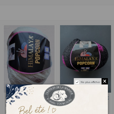
Ne plus afficher
PopCorn 303 -
PopCorn 306 -
3,00 €
3,00 €
Pelote 100g
Pelote 100g
Ecru/Beige
Noir/Violet