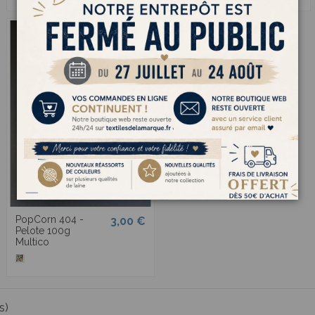
PopCorn 404 -
3,00 €
Pelote 100g
Multico
s)