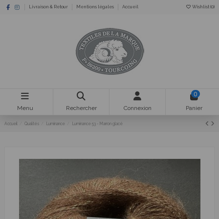
Livraison & Retour
Mentions légales
Accueil
Wishlist (
0
)
0
Menu
Rechercher
Connexion
Panier
Accueil
Qualités
Luminance
Luminance 53 - Marron glacé