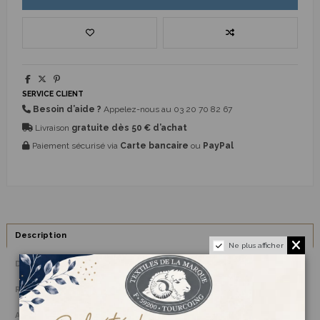
SERVICE CLIENT
Besoin d’aide ?
Appelez-nous au
03 20 70 82 67
Livraison
gratuite dès 50 € d’achat
Paiement sécurisé via
Carte bancaire
ou
PayPal
Description
Ne plus afficher
Détails du produit
Reviews
(0)
Avis clients