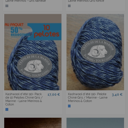
Laine Mérinos - Gris flanelle
Laine Mérinos Gris foncé
Kashwool d'été 110- Pack
Kashwool d'été 110- Pelote
17,00 €
3,40 €
de 10 Pelotes Chiné Gris /
Chiné Gris / Marine - Laine
Marine - Laine Merinos &
Merinos & Coton
Coton