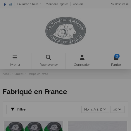
Livraison & Retour
Mentions légales
Accueil
Wishlist (
0
)
0
Menu
Rechercher
Connexion
Panier
Accueil
Qualités
Fabriqué en France
Fabriqué en France
Filtrer
Nom, A à Z
30