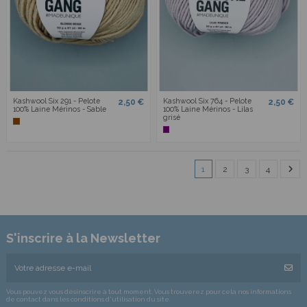
Kashwool Six 291 - Pelote
Kashwool Six 764 - Pelote
2,50 €
2,50 €
100% Laine Mérinos - Sable
100% Laine Mérinos - Lilas
grisé
1
2
3
4
S'inscrire à la Newsletter
Vous pouvez vous désinscrire à tout moment. Vous trouverez pour cela nos informations
de contact dans les conditions d'utilisation du site.