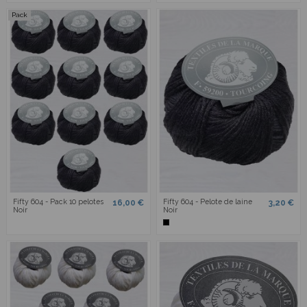
Pack
Fifty 604 - Pack 10 pelotes
Fifty 604 - Pelote de laine
16,00 €
3,20 €
Noir
Noir