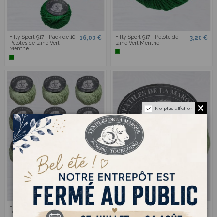
Fifty Sport 917 - Pack de 10
Fifty Sport 917 - Pelote de
16,00 €
3,20 €
Pelotes de laine Vert
laine Vert Menthe
Menthe
Ne plus afficher
Fifty Sport 928 - Pack de 10
Fifty Sport 928 - Pelote de
16,00 €
3,20 €
Pelotes de laine Vert d'eau
laine Vert d'eau