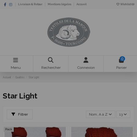
Livraison & Retour
Mentions légales
Accueil
Wishlist (
0
)
0
Menu
Rechercher
Connexion
Panier
Accueil
Qualités
Star Light
Star Light
Filtrer
Nom, A à Z
13
Pack