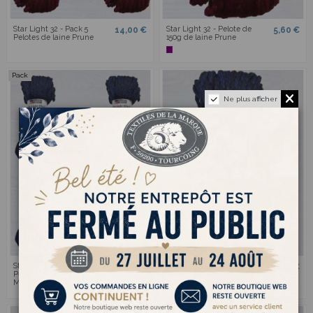
Star Light 32 - Pack 5
Star Light 32 - Pelote de
14,00 €
5,60 €
Pelotes de laine Prune
150g de laine Prune
Pack
Ne plus afficher
Star Light 50 - Pack de 5
Star Light 50 - Pelote de
14,00 €
5,60 €
Pelotes de 150g de laine
150g
Marine/Noir