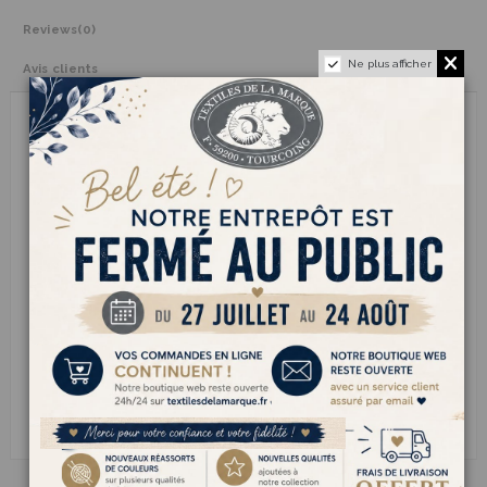
Reviews
(0)
Ne plus afficher
Avis clients
Avec son aspect délicatement ondé et sa grande légèreté,
LANA
PLUME
apporte une touche originale et pleine de douceur à tous
les projets tricot. Son mélange d’acrylique, de laine et de polyester
offre un équilibre idéal entre confort, chaleur et facilité d’entretien.
Son fil fantaisie crée naturellement du relief et du volume sans
effort, pour des tricots vivants et pleins de charme. Tricoté en
aiguilles n°3.5
, LANA PLUME permet de réaliser des ouvrages
souples, légers et agréables à porter au quotidien.
Parfait pour les pulls délicats, les gilets confortables, les accessoires
moelleux ou les créations au style doux, ce fil séduit par son rendu
original et sa texture pleine de mouvement.
LANA PLUME transforme chaque maille en un tricot léger et
souple.