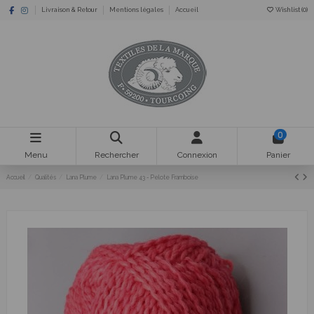
Livraison & Retour
Mentions légales
Accueil
Wishlist (
0
)
0
Menu
Rechercher
Connexion
Panier
Accueil
Qualités
Lana Plume
Lana Plume 43 - Pelote Framboise