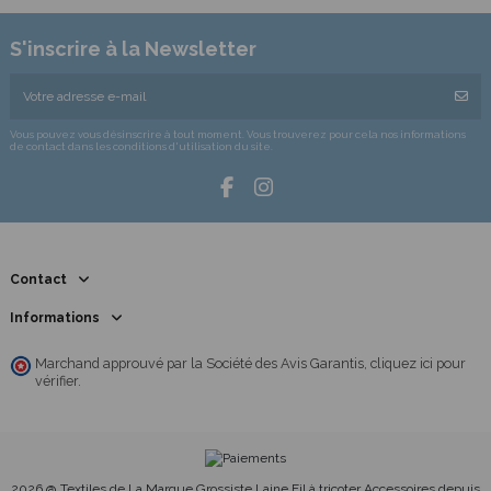
S'inscrire à la Newsletter
Vous pouvez vous désinscrire à tout moment. Vous trouverez pour cela nos informations
de contact dans les conditions d'utilisation du site.
Contact
Informations
Marchand approuvé par la Société des Avis Garantis,
cliquez ici pour
vérifier
.
2026 @ Textiles de La Marque Grossiste Laine Fil à tricoter Accessoires depuis