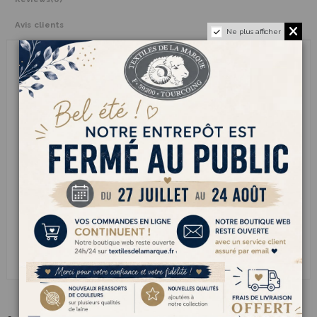
Avis clients
Ne plus afficher
Avec son aspect délicatement ondé et sa grande légèreté,
LANA
PLUME
apporte une touche originale et pleine de douceur à tous
les projets tricot. Son mélange d’acrylique, de laine et de polyester
offre un équilibre idéal entre confort, chaleur et facilité d’entretien.
Son fil fantaisie crée naturellement du relief et du volume sans
effort, pour des tricots vivants et pleins de charme. Tricoté en
aiguilles n°3.5
, LANA PLUME permet de réaliser des ouvrages
souples, légers et agréables à porter au quotidien.
Parfait pour les pulls délicats, les gilets confortables, les accessoires
moelleux ou les créations au style doux, ce fil séduit par son rendu
original et sa texture pleine de mouvement.
LANA PLUME transforme chaque maille en un tricot léger et
souple.