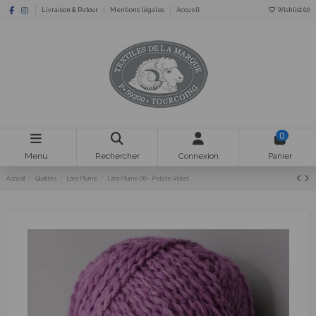
Livraison & Retour
Mentions légales
Accueil
Wishlist (
0
)
0
Menu
Rechercher
Connexion
Panier
Accueil
Qualités
Lana Plume
Lana Plume 06 - Pelote Violet