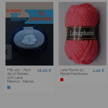
Fifty 410 - Pack
Lana Plume 43 -
16,00 €
1,20 €
de 10 Pelotes
Pelote Framboise
50% Laine
Mérinos - Marine