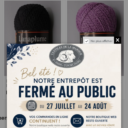
Ne plus afficher
Lana Plume 61 -
Lana Plume 06 -
1,20 €
1,20 €
Pelote Noir
Pelote Violet
ment acheté :