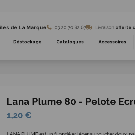
iles de La Marque
03 20 70 82 67
Livraison
offerte 
Déstockage
Catalogues
Accessoires
Lana Plume 80 - Pelote Ecr
1,20 €
LANA PLUME est un fil ondé et léger au toucher doux, parf