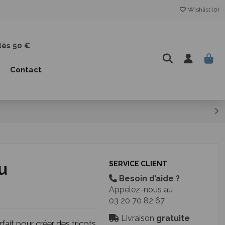
Wishlist (
0
)
dès 50 €
Contact
u
SERVICE CLIENT
Besoin d’aide ?
Appelez-nous au
03 20 70 82 67
Livraison
gratuite
ait pour créer des tricots