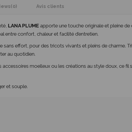
iews
(0)
Avis clients
eté,
LANA PLUME
apporte une touche originale et pleine de 
al entre confort, chaleur et facilité d’entretien.
me sans effort, pour des tricots vivants et pleins de charme. T
ter au quotidien.
les accessoires moelleux ou les créations au style doux, ce fil 
er et souple.