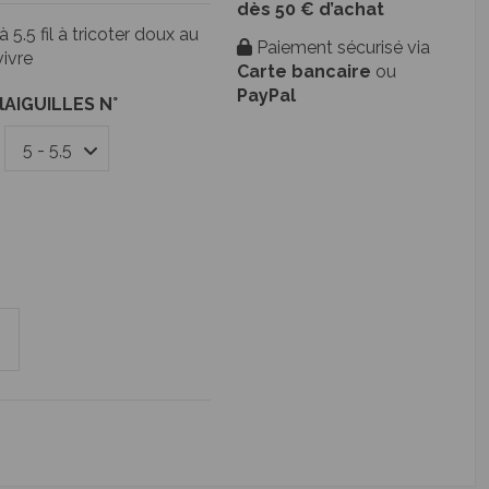
dès 50 € d’achat
5.5 fil à tricoter doux au
Paiement sécurisé via
vivre
Carte bancaire
ou
PayPal
l
AIGUILLES N°