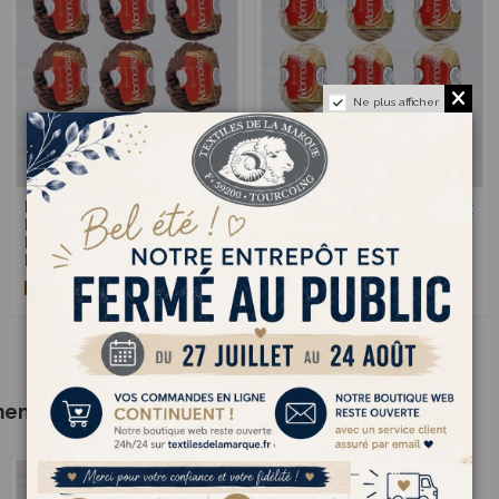
Ne plus afficher
Monnalisa 05 -
Monnalisa 03 -
12,00 €
12,00 €
Pack de 10
Pack de 10
Pelotes de laine
Pelotes de laine
Marron
Beige
ment acheté :