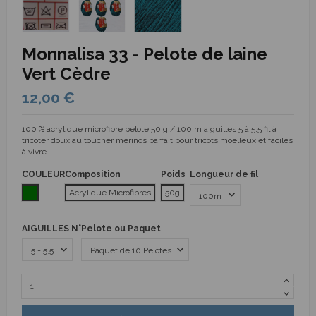
Monnalisa 33 - Pelote de laine
Vert Cèdre
12,00 €
100 % acrylique microfibre pelote 50 g / 100 m aiguilles 5 à 5.5 fil à
tricoter doux au toucher mérinos parfait pour tricots moelleux et faciles
à vivre
COULEUR
Composition
Poids
Longueur de fil
Vert
Acrylique Microfibres
50g
AIGUILLES N°
Pelote ou Paquet