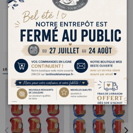
Avis clients
MONNALISA cest le fil à tricoter synthétique qui a tout dun grand. Son
toucher mérinos est dune douceur incroyable, et sa microfibre fine offre
un rendu souple et bien régulier. Facile à tricoter, il donne des pulls
moelleux, des accessoires confortables ou des ouvrages pour toute la
famille, avec un entretien simplissime. Chaud, doux et léger à la fois, il
combine le plaisir du tricot à la praticité du quotidien. le fil à tricoter
parfait pour des créations douces, lumineuses et pleines de confort.
16 autres produits dans la même catégorie :