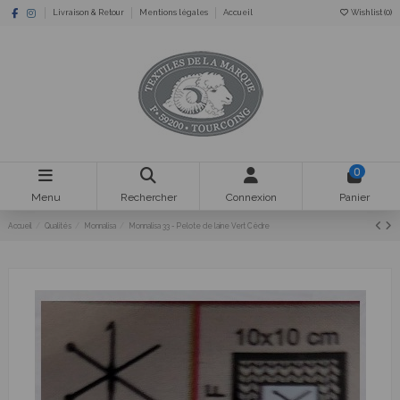
Livraison & Retour
Mentions légales
Accueil
Wishlist (
0
)
0
Menu
Rechercher
Connexion
Panier
Accueil
Qualités
Monnalisa
Monnalisa 33 - Pelote de laine Vert Cèdre