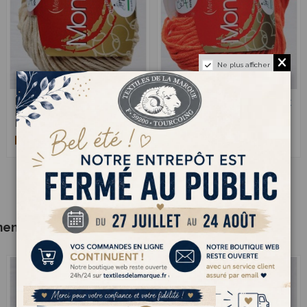
Ne plus afficher
Monnalisa 03 -
Monnalisa 11 -
2,40 €
2,40 €
Pelote de laine
Pelote de laine
Beige
Orange
ment acheté :