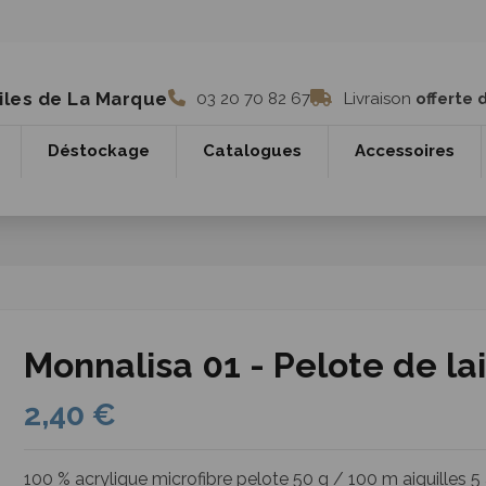
iles de La Marque
03 20 70 82 67
Livraison
offerte 
Déstockage
Catalogues
Accessoires
Monnalisa 01 - Pelote de la
2,40 €
100 % acrylique microfibre pelote 50 g / 100 m aiguilles 5 à 