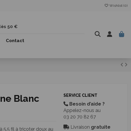
Wishlist (
0
)
dès 50 €
Contact
ine Blanc
SERVICE CLIENT
Besoin d’aide ?
Appelez-nous au
03 20 70 82 67
Livraison
gratuite
5.5 fil à tricoter doux au