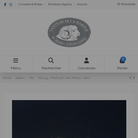
Livraison & Retour
Mentions légales
Accueil
Wishlist (
0
)
0
Menu
Rechercher
Connexion
Panier
Accueil
Qualités
Fifty
Fifty 439 - Pelote 50% Laine Mérinos - Jaune