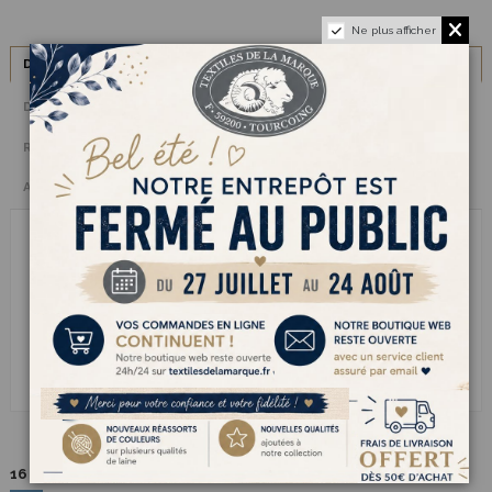
Ne plus afficher
Description
Détails du produit
Reviews
(0)
Avis clients
FIFTY c'est le fil à tricoter simple et fiable qu'on aime tricoter encore
et encore. Il combine la douceur naturelle de la laine mérinos à la
légèreté de l'acrylique pour un résultat à la fois chaud souple et
facile à entretenir. Il se tricote sans effort et donne de belles mailles
régulières parfaites pour les pulls gilets ou accessoires du
quotidien. Un vrai classique plein de charme qui sent bon le savoir-
faire et le plaisir de tricoter.
16 autres produits dans la même catégorie :