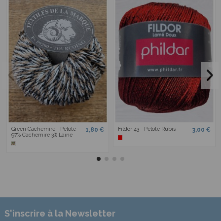
Green Cachemire - Pelote
Fildor 43 - Pelote Rubis
1,80 €
3,00 €
97% Cachemire 3% Laine
S'inscrire à la Newsletter