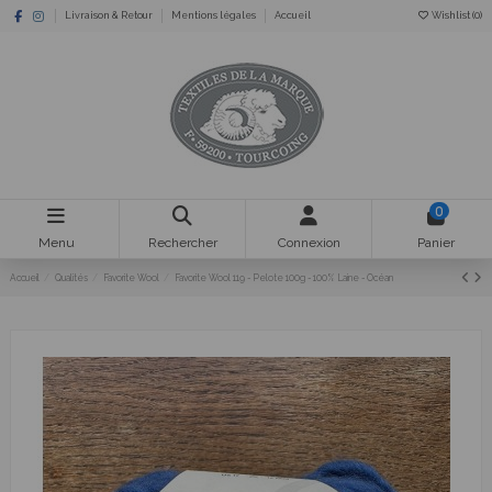
Livraison & Retour
Mentions légales
Accueil
Wishlist (
0
)
0
Menu
Rechercher
Connexion
Panier
Accueil
Qualités
Favorite Wool
Favorite Wool 119 - Pelote 100g - 100% Laine - Océan