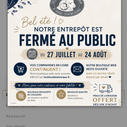
SERVICE CLIENT
Besoin d’aide ?
Appelez-nous au
03 20 70 82 67
Livraison
gratuite dès 50 € d’achat
Paiement sécurisé via
Carte bancaire
ou
PayPal
Description
Détails du produit
Reviews
(0)
Avis clients