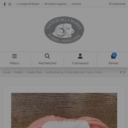
Livraison & Retour
Mentions légales
Accueil
Wishlist (
0
)
0
Menu
Rechercher
Connexion
Panier
Accueil
Qualités
Favorite Wool
Favorite Wool 25 - Pelote 100g - 100% Laine - Pêche