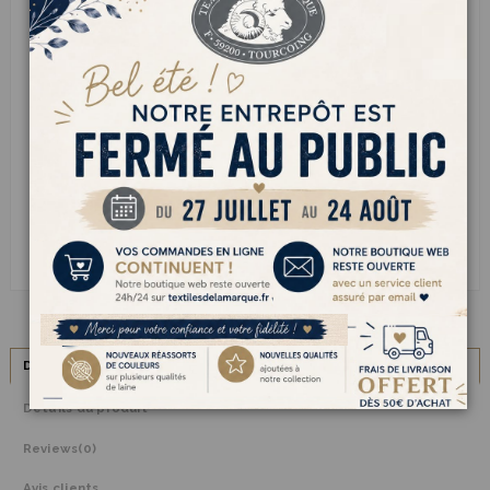
SERVICE CLIENT
Besoin d’aide ?
Appelez-nous au
03 20 70 82 67
Livraison
gratuite dès 50 € d’achat
Paiement sécurisé via
Carte bancaire
ou
PayPal
Description
Détails du produit
Reviews
(0)
Avis clients