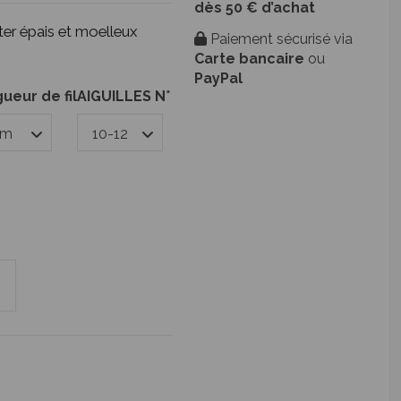
dès 50 € d’achat
oter épais et moelleux
Paiement sécurisé via
Carte bancaire
ou
PayPal
ueur de fil
AIGUILLES N°