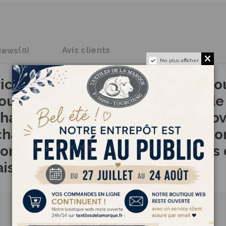
iews
(0)
Avis clients
Ne plus afficher
ricoter cocooning qu'on adore pour
ut doux il se tricote vite avec d
haleureux. Idéal pour les pulls o
 chaque maille en une bulle de con
compagnon parfait des amateurs d
aisir immédiat