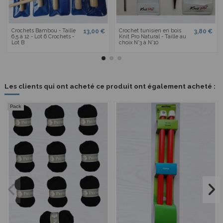
Crochets Bambou - Taille
Crochet tunisien en bois
13,00 €
3,80 €
6,5 à 12 - Lot 6 Crochets -
Knit Pro Natural - Taille au
Lot B
choix N°3 à N°10
Les clients qui ont acheté ce produit ont également acheté :
Pack