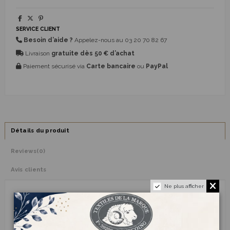
SERVICE CLIENT
Besoin d’aide ?
Appelez-nous au
03 20 70 82 67
Livraison
gratuite dès 50 € d’achat
Paiement sécurisé via
Carte bancaire
ou
PayPal
Détails du produit
Reviews
(0)
Avis clients
Ne plus afficher
TYPE
Aiguilles crochet