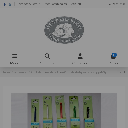
Livraison & Retour
Mentions légales
Accueil
Wishlist (
0
)
0
Menu
Rechercher
Connexion
Panier
Accueil
Accessoires
Crochets
Assortiment de 9 Crochets Plastique - Taille N° 5,5 à N°15