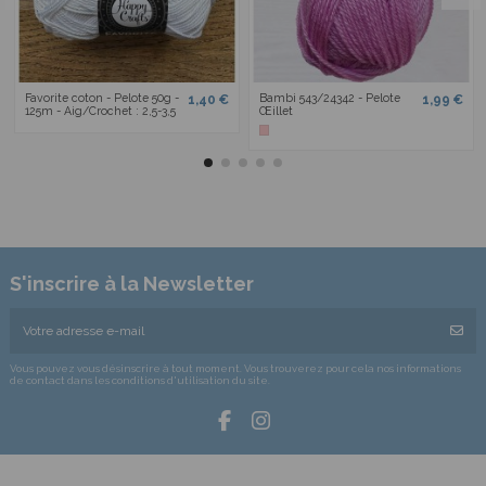
Favorite coton - Pelote 50g -
Bambi 543/24342 - Pelote
1,40 €
1,99 €
125m - Aig/Crochet : 2,5-3,5
Œillet
S'inscrire à la Newsletter
Vous pouvez vous désinscrire à tout moment. Vous trouverez pour cela nos informations
de contact dans les conditions d'utilisation du site.