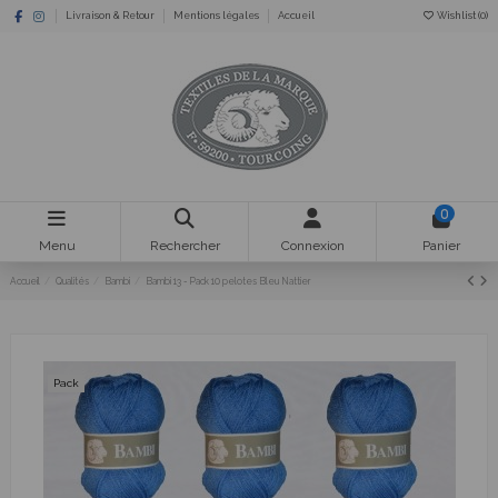
Livraison & Retour
Mentions légales
Accueil
Wishlist (
0
)
0
Menu
Rechercher
Connexion
Panier
Accueil
Qualités
Bambi
Bambi 13 - Pack 10 pelotes Bleu Nattier
Pack