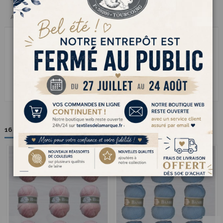
Avis clients
BAMBI cest le fil à tricoter simple et joyeux quon adore avoir sous la
main. Léger comme une plume et tout doux au toucher il se tricote
sans prise de tête et glisse tout seul sur les aiguilles. Idéal pour les
petits pulls colorés les couvertures de bébé ou les projets rapides du
week-end il supporte les lavages sans bouger. Un vrai basique malin
qui donne envie de tricoter encore et encore sans se ruiner ni se
compliquer la vie
16 autres produits dans la même catégorie :
Pack