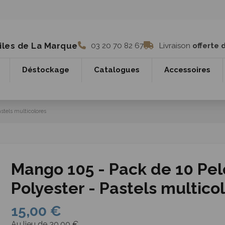
iles de La Marque
03 20 70 82 67
Livraison
offerte 
Déstockage
Catalogues
Accessoires
stels multicolores
Mango 105 - Pack de 10 Pe
Polyester - Pastels multico
15,00 €
Au lieu de 30,00 €