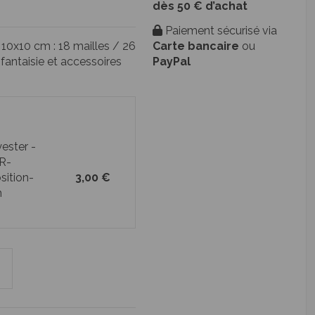
dès 50 € d’achat
Paiement sécurisé via
Carte bancaire
ou
 10x10 cm : 18 mailles / 26
PayPal
s fantaisie et accessoires
ester -
R-
sition-
3,00 €
m