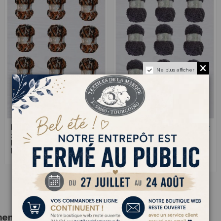
Ne plus afficher
Mango 153 - Pack
Mango 100 -
15,00 €
15,00 €
10 Pelotes 100%
Pack de 10
Polyester -
Pelotes 100%
Marron/Noir/Gris
Polyester - Gris
foncé
ment acheté :