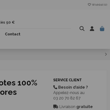
Wishlist (
0
)
dès 50 €
Contact
lotes 100%
SERVICE CLIENT
Besoin d’aide ?
lores
Appelez-nous au
03 20 70 82 67
Livraison
gratuite