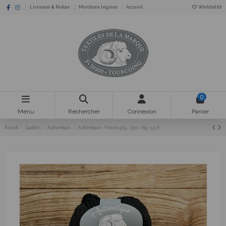
Livraison & Retour
Mentions légales
Accueil
Wishlist (
0
)
0
Menu
Rechercher
Connexion
Panier
Accueil
Qualités
Authentique
Authentique - Pelote 50g - 75m - Aig : 5,5-6