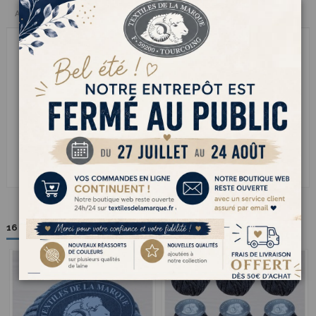
Avis clients
le fil à tricoter AUTHENTIQUE incarne lessence dune laine pure et
engagée. Certifiée RWS elle garantit le respect du bien-être animal
et de pratiques délevage responsables sans mulesing. Douce
chaude et respirante cette laine naturelle se tricote facilement pour
créer des pièces de caractère aussi confortables quélégantes.
Parfaite pour les amateurs de matières nobles et durables elle
apporte une chaleur naturelle incomparable à vos pulls gilets ou
accessoires dhiver. Un choix éthique et raffiné pour des créations de
qualité qui traversent le temps
16 autres produits dans la même catégorie :
Pack