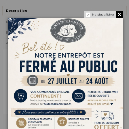
Description
Ne plus afficher
Détails du produit
Reviews
(0)
Avis clients
le fil à tricoter AUTHENTIQUE incarne lessence dune laine pure et
engagée. Certifiée RWS elle garantit le respect du bien-être animal
et de pratiques délevage responsables sans mulesing. Douce
chaude et respirante cette laine naturelle se tricote facilement pour
créer des pièces de caractère aussi confortables quélégantes.
Parfaite pour les amateurs de matières nobles et durables elle
apporte une chaleur naturelle incomparable à vos pulls gilets ou
accessoires dhiver. Un choix éthique et raffiné pour des créations de
qualité qui traversent le temps