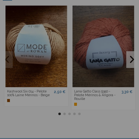
Kashwool Six 014 - Pelote
Lana Gatto Class 9350 -
2,50 €
3,30 €
100% Laine Mérinos - Beige
Pelote Mérinos & Angora -
Rouille