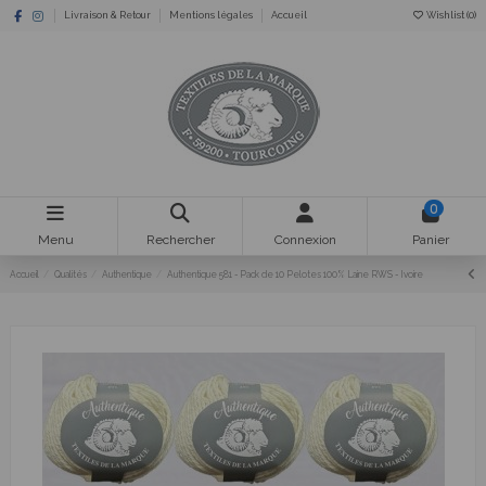
Livraison & Retour
Mentions légales
Accueil
Wishlist (
0
)
0
Menu
Rechercher
Connexion
Panier
Accueil
Qualités
Authentique
Authentique 581 - Pack de 10 Pelotes 100% Laine RWS - Ivoire