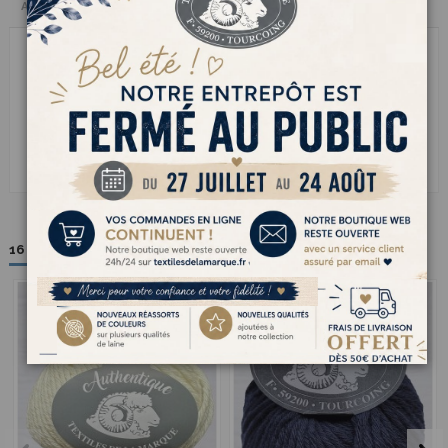
Avis clients
le fil à tricoter AUTHENTIQUE incarne lessence dune laine pure et
engagée. Certifiée RWS elle garantit le respect du bien-être animal et
de pratiques délevage responsables sans mulesing. Douce chaude et
respirante cette laine naturelle se tricote facilement pour créer des
pièces de caractère aussi confortables quélégantes. Parfaite pour les
amateurs de matières nobles et durables elle apporte une chaleur
naturelle incomparable à vos pulls gilets ou accessoires dhiver. Un choix
éthique et raffiné pour des créations de qualité qui traversent le temps
16 autres produits dans la même catégorie :