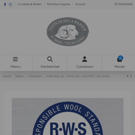
Livraison & Retour
Mentions légales
Accueil
Wishlist (
0
)
0
Menu
Rechercher
Connexion
Panier
Accueil
Qualités
Authentique
Authentique 98 - Pelote 100% Laine RWS - Gris flanelle