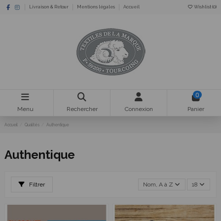
Livraison & Retour
Mentions légales
Accueil
Wishlist (
0
)
0
Menu
Rechercher
Connexion
Panier
Accueil
Qualités
Authentique
Authentique
Filtrer
Nom, A à Z
18