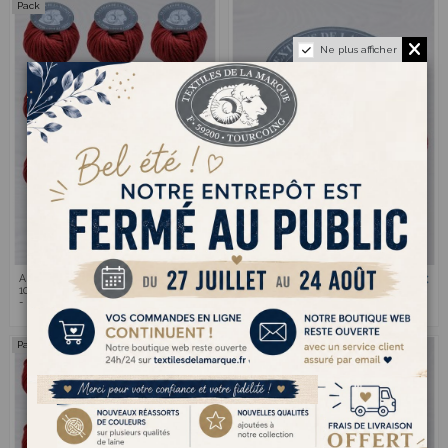
Pack
Ne plus afficher
Authentique 42 - Pack de
Authentique 42 - Pelote
18,00 €
3,60 €
10 Pelotes 100% Laine RWS
100% Laine RWS - Bordeaux
-
Pack