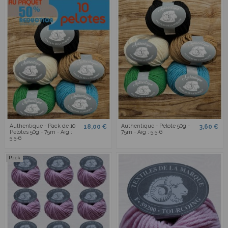
Authentique - Pack de 10
Authentique - Pelote 50g -
18,00 €
3,60 €
Pelotes 50g - 75m - Aig :
75m - Aig : 5,5-6
5,5-6
Pack