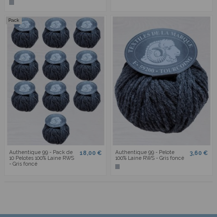
Pack
Authentique 99 - Pack de
Authentique 99 - Pelote
18,00 €
3,60 €
10 Pelotes 100% Laine RWS
100% Laine RWS - Gris foncé
- Gris foncé