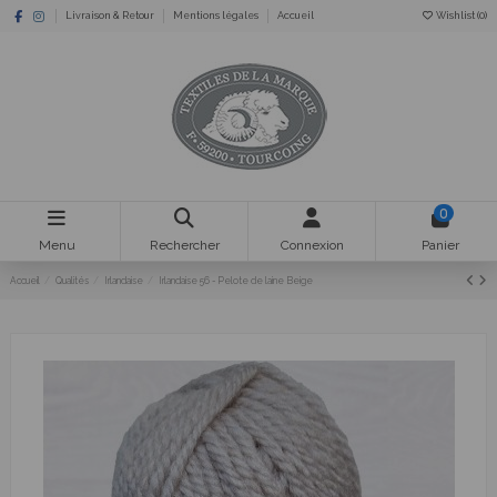
Livraison & Retour
Mentions légales
Accueil
Wishlist (
0
)
0
Menu
Rechercher
Connexion
Panier
Accueil
Qualités
Irlandaise
Irlandaise 56 - Pelote de laine Beige