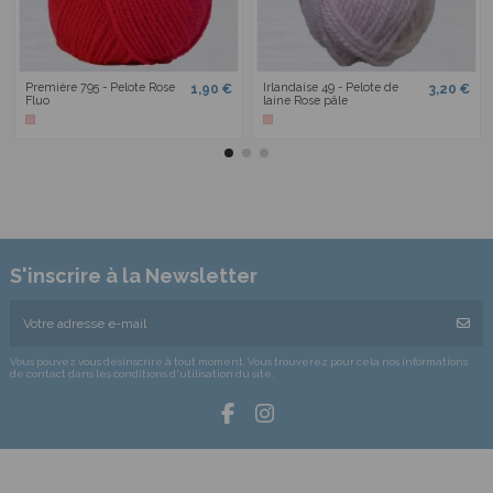
Première 795 - Pelote Rose
Irlandaise 49 - Pelote de
1,90 €
3,20 €
Fluo
laine Rose pâle
S'inscrire à la Newsletter
Vous pouvez vous désinscrire à tout moment. Vous trouverez pour cela nos informations
de contact dans les conditions d'utilisation du site.