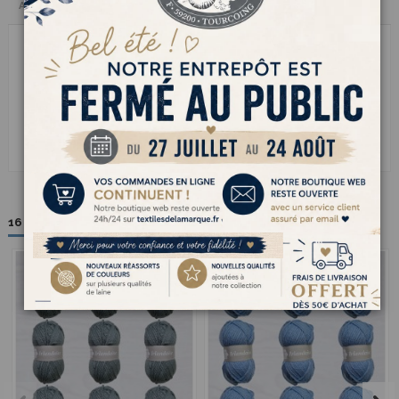
Avis clients
IRLANDAISE cest le fil à tricoter qui sent bon les tricots authentiques et
les soirées au coin du feu. Avec son mélange équilibré de laine et
dacrylique il allie chaleur naturelle et facilité dentretien. Doux et
agréable à travailler il se tricote comme un charme pour des pulls à
torsades des gilets bien chauds ou des accessoires rustiques pleins de
charme. Solide et moelleux il garde sa forme dans le temps. le fil à
tricoter parfait pour des créations au style classique et au confort
intemporel
16 autres produits dans la même catégorie :