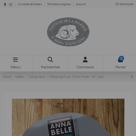
Livraison & Retour
Mentions légales
Accueil
Wishlist (
0
)
0
Menu
Rechercher
Connexion
Panier
Accueil
Qualités
Collège Sport
Collège Sport 433 - Pelote Poudre - 80% Laine