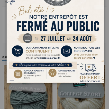
Avis clients
COLLEGE SPORT cest le fil à tricoter costaud mais tout doux quon adore
pour les ouvrages pratiques et confortables. Sa belle part de laine garde
la chaleur tandis que le polyamide lui donne de la tenue et une vraie
résistance. Il se tricote sans effort et donne un rendu bien régulier
parfait pour les pulls décole les chaussettes solides ou les gilets qui
traversent les saisons. Un fil fiable qui a du caractère et quon garde
longtemps dans ses indispensables tricot
2 autres produits dans la même catégorie :