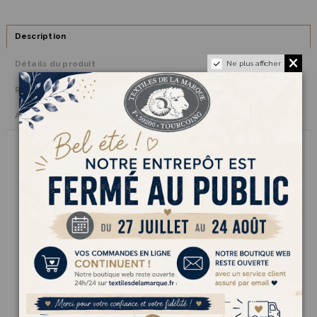
Description
Détails du produit
Ne plus afficher
Reviews
(0)
Avis clients
Avec son aspect légèrement tweedé et son toucher souple et
agréable,
CANYON
apporte immédiatement du relief et du caractère
aux créations tricotées. Son mélange équilibré d’acrylique et de
laine assure chaleur, confort et facilité d’entretien, tandis que la
touche de viscose illumine subtilement le fil avec de petits éclats
délicats.
Grâce à son épaisseur confortable et à son métrage de
85 m pour
50 g
, CANYON se tricote facilement en
aiguilles n°5
pour des
ouvrages rapides à réaliser et agréables à porter au quotidien.
Parfait pour les pulls chaleureux, les gilets douillets, les écharpes
texturées ou les accessoires d’inspiration naturelle, ce fil tweedé