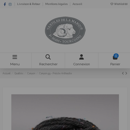
Livraison & Retour
Mentions légales
Accueil
Wishlist (
0
)
0
Menu
Rechercher
Connexion
Panier
Accueil
Qualités
Canyon
Canyon 99 - Pelote Anthracite