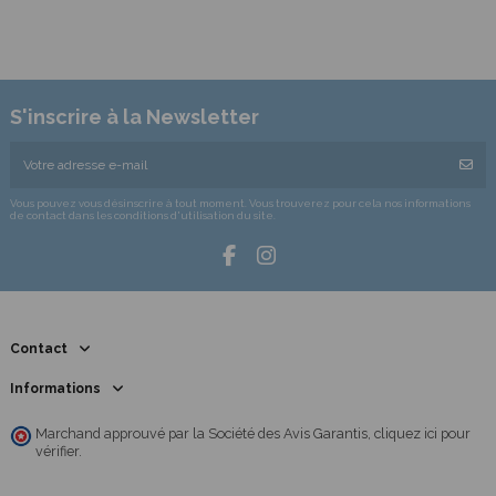
S'inscrire à la Newsletter
Vous pouvez vous désinscrire à tout moment. Vous trouverez pour cela nos informations
de contact dans les conditions d'utilisation du site.
Contact
Informations
Marchand approuvé par la Société des Avis Garantis,
cliquez ici pour
vérifier
.