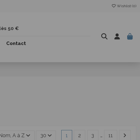
Wishlist (
0
)
dès 50 €
Contact
Nom, A à Z
30
1
2
3
…
11