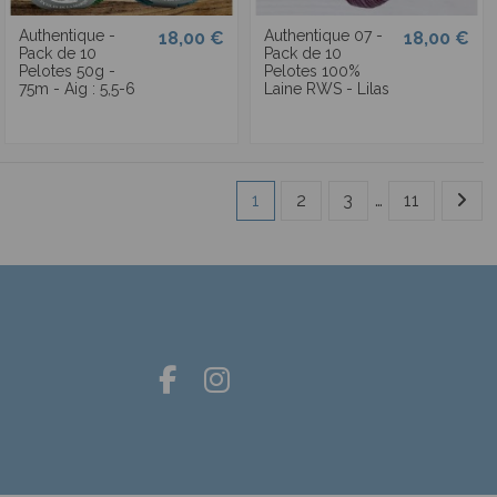
Authentique -
Authentique 07 -
18,00 €
18,00 €
Pack de 10
Pack de 10
Pelotes 50g -
Pelotes 100%
75m - Aig : 5,5-6
Laine RWS - Lilas
1
2
3
…
11