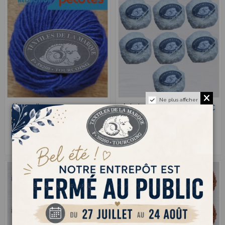
Ne plus afficher
Alpage II 412 -
Astrakan 10 - Pack
13,00 €
17,00 €
Pack de 10
de 10 Pelotes
Pelotes Bleu roy
Ecru