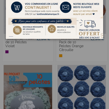
Astrakan 12 - Pack
Astrakan 2021 -
17,00 €
17,00 €
de 10 Pelotes
Pack de 10
Violet
Pelotes Orange
Citrouille