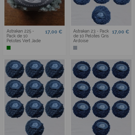
Astrakan 225 -
Astrakan 23 - Pack
17,00 €
17,00 €
Pack de 10
de 10 Pelotes Gris
Pelotes Vert Jade
Ardoise