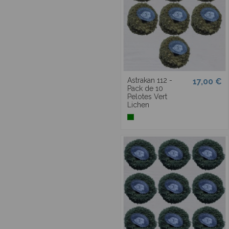
Papillon
Plume
Première
Pure Laine 8
Raphia
RSK Laine des
Pyrénées
Astrakan 112 -
17,00 €
Pack de 10
Ruban
Pelotes Vert
Lichen
Snuggly
Sport Classique
Star Light
Starlux
Super Loop
Triple Laine
Tundra
Velours
Velours Pompon