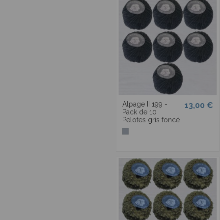
Irlandaise
Kashwool d'été
Lacet polyamide
rubané
Laine Chaussettes
Lana
Lurex
Magique
Alpage II 199 -
13,00 €
Pack de 10
Mango
Pelotes gris foncé
Maxi Merinos
Monnalisa
Mérino bouclé
Nuage
Oslo
Ourson
Paillettes