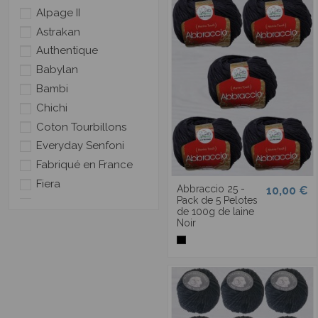
Alpage II
Astrakan
Authentique
Babylan
Bambi
Chichi
Coton Tourbillons
Everyday Senfoni
Fabriqué en France
Fiera
Abbraccio 25 -
10,00 €
Pack de 5 Pelotes
Fifty
de 100g de laine
Fifty Fine
Noir
Fifty Huit
Fifty Sport
Fildor
Flocon
Gros Velours