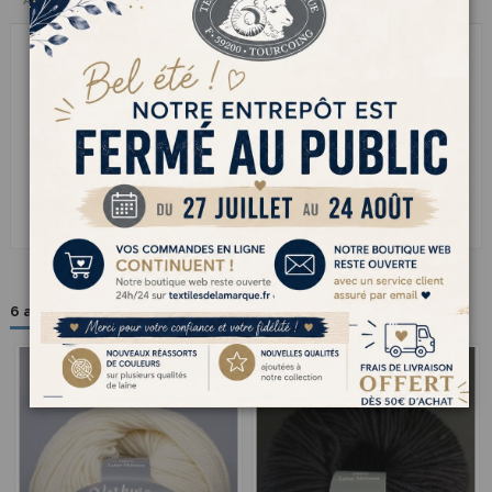
Avis clients
KASHWOOL cest la laine mérinos dans toute sa splendeur : douce,
souple et dun confort incomparable. Sa texture fine glisse sur les
aiguilles et donne un tricot régulier au toucher moelleux. Chaude
sans être lourde, elle se prête aussi bien aux pulls élégants quaux
ouvrages pour bébé ou aux accessoires raffinés. Un fil 100 % naturel
qui conjugue douceur, chaleur et légèreté le genre de laine quon
garde toujours sous la main pour tricoter de vrais petits bonheurs
tout simples.
6 autres produits dans la même catégorie :