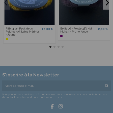
Fifty 439 - Pack de 10
Bellis 06 - Pelote 48% Kid
16,00 €
2,80 €
Pelotes 50% Laine Mérinos
Mohair - Prune foncé
- Jaune
S'inscrire à la Newsletter
Vous pouvez vous désinscrire à tout moment. Vous trouverez pour cela nos informations
de contact dans les conditions d'utilisation du site.