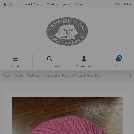
Livraison & Retour
Mentions légales
Accueil
Wishlist (
0
)
0
Menu
Rechercher
Connexion
Panier
Accueil
Qualités
Kashwool
Kashwool 1632 - Pelote 100% Laine Mérinos - Rose