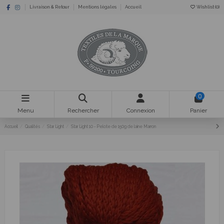
Livraison & Retour
Mentions légales
Accueil
Wishlist (
0
)
0
Menu
Rechercher
Connexion
Panier
Accueil
Qualités
Star Light
Star Light 10 - Pelote de 150g de laine Marron