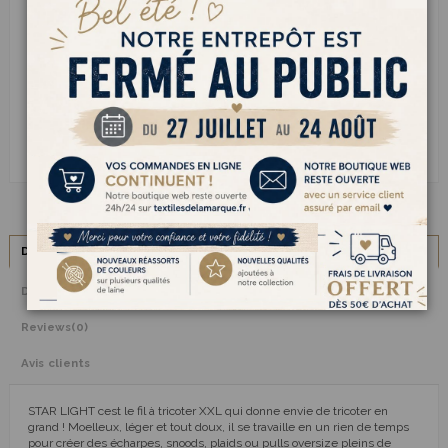
SERVICE CLIENT
Besoin d’aide ?
Appelez-nous au
03 20 70 82 67
Livraison
gratuite dès 50 € d’achat
Paiement sécurisé via
Carte bancaire
ou
PayPal
Description
Détails du produit
Reviews
(0)
Avis clients
STAR LIGHT cest le fil à tricoter XXL qui donne envie de tricoter en
grand ! Moelleux, léger et tout doux, il se travaille en un rien de temps
pour créer des écharpes, snoods, plaids ou pulls oversize pleins de