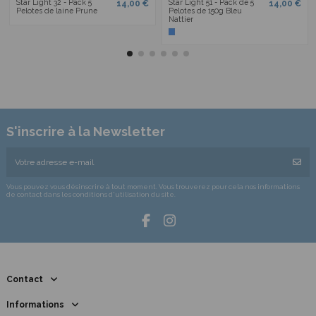
Star Light 32 - Pack 5
Star Light 51 - Pack de 5
14,00 €
14,00 €
Pelotes de laine Prune
Pelotes de 150g Bleu
Nattier
S'inscrire à la Newsletter
Vous pouvez vous désinscrire à tout moment. Vous trouverez pour cela nos informations
de contact dans les conditions d'utilisation du site.
Contact
Informations