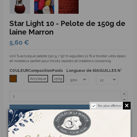
Star Light 10 - Pelote de 150g de
laine Marron
5,60 €
100 % acrylique pelote 150 g / 97 m aiguilles 12 fil à tricoter ultra épais
et moelleux parfait pour tricots rapides et créations cocooning
COULEUR
Composition
Poids
Longueur de fil
AIGUILLES N°
Marron
Acrylique
150g
Ne plus afficher
Ajouter au panier