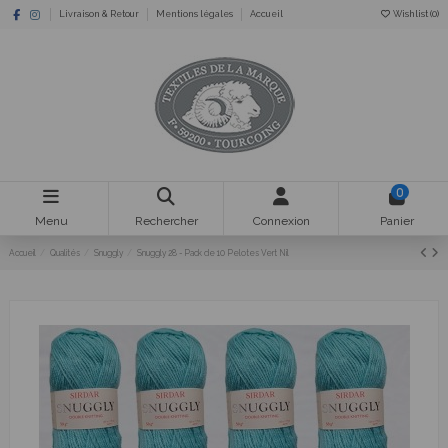
Livraison & Retour
Mentions légales
Accueil
Wishlist (
0
)
0
Menu
Rechercher
Connexion
Panier
Accueil
Qualités
Snuggly
Snuggly 28 - Pack de 10 Pelotes Vert Nil