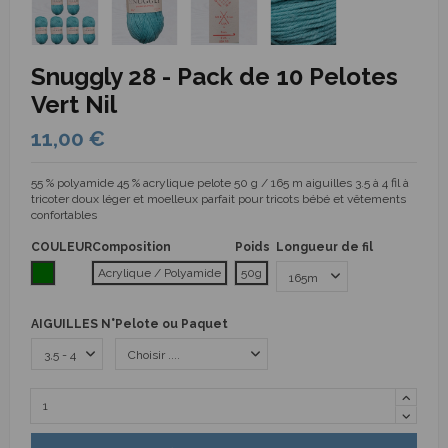
Snuggly 28 - Pack de 10 Pelotes
Vert Nil
11,00 €
55 % polyamide 45 % acrylique pelote 50 g / 165 m aiguilles 3.5 à 4 fil à
tricoter doux léger et moelleux parfait pour tricots bébé et vêtements
confortables
COULEUR
Composition
Poids
Longueur de fil
Vert
Acrylique / Polyamide
50g
AIGUILLES N°
Pelote ou Paquet