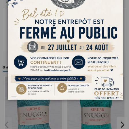
Avis clients
SNUGGLY cest le fil à tricoter tendre et tout doux quon adore pour les
ouvrages cocooning. Léger, souple et agréablement moelleux, il glisse
sur les aiguilles et offre un rendu doux comme une caresse. Parfait
pour les layettes, pulls légers, couvertures ou accessoires douillets, il
garde sa forme et sa douceur lavage après lavage. Un fil délicat et facile
à vivre, idéal pour tricoter des créations pleines de tendresse et de
confort.
8 autres produits dans la même catégorie :