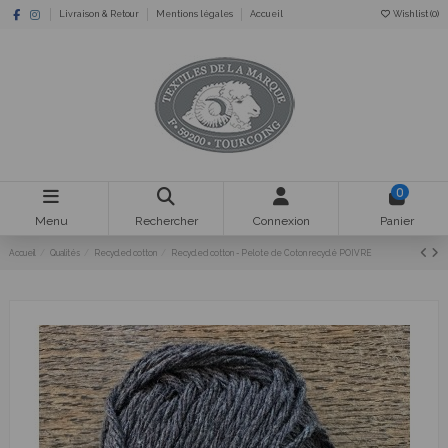
Livraison & Retour
Mentions légales
Accueil
Wishlist (
0
)
0
Menu
Rechercher
Connexion
Panier
Accueil
Qualités
Recycled cotton
Recycled cotton - Pelote de Coton recyclé POIVRE