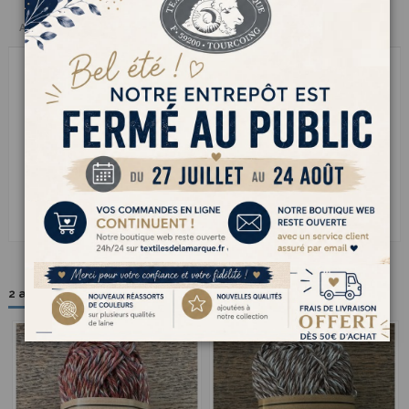
Avis clients
RECYCLED COTTON c'est le fil à tricoter éco-chic qui
allie créativité et conscience.
Issu de coton recyclé, il offre un toucher naturel et une
belle tenue tout en réduisant limpact environnemental.
Agréable à tricoter et facile à vivre, il est idéal pour les
projets déco, les accessoires dété ou les vêtements
légers. Son aspect légèrement brut lui donne un
charme authentique et moderne. Un fil parfait pour
tricoter durablement sans renoncer au plaisir du fait
main.
2 autres produits dans la même catégorie :