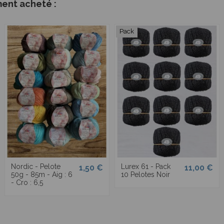
ment acheté :
Pack
Nordic - Pelote
Lurex 61 - Pack
1,50 €
11,00 €
50g - 85m - Aig : 6
10 Pelotes Noir
- Cro : 6,5