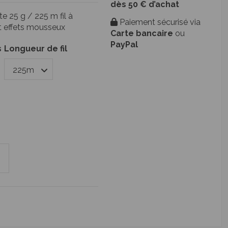
dès 50 € d’achat
e 25 g / 225 m fil à
Paiement sécurisé via
 et effets mousseux
Carte bancaire
ou
PayPal
s
Longueur de fil