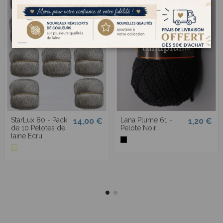
StarLux 80 - Pack
Lana Plume 61 -
14,00 €
1,20 €
de 10 Pelotes de
Pelote Noir
laine Ecru