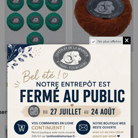
Ne plus afficher
Fiera 726 - Pack
Fiera 53 - Pelote
13,00 €
2,60 €
de 10 Pelotes
Rouille - Pelote de
Vert Emeraude
25g pour 225m
claire - Pelote de
25g pour 225m
ment acheté :