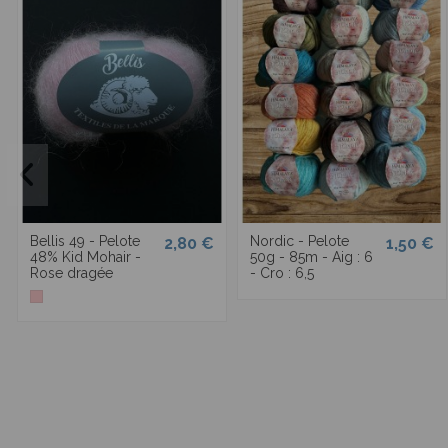
Bellis 49 - Pelote
Nordic - Pelote
2,80 €
1,50 €
48% Kid Mohair -
50g - 85m - Aig : 6
Rose dragée
- Cro : 6,5