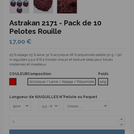
Astrakan 2171 - Pack de 10
Pelotes Rouille
17,00 €
25 % alpaga 25 % laine 32 % acrylique 18 % polyamide pelote 50 g / 90
m aiguilles 5.5 à 6 fil à tricoter chaud et texturé idéal pour tricots
modernes et moelleux
COULEUR
Composition
Poids
Rouge
Acrylique / Laine / Alpaga / Polyamide
50g
Longueur de fil
AIGUILLES N°
Pelote ou Paquet