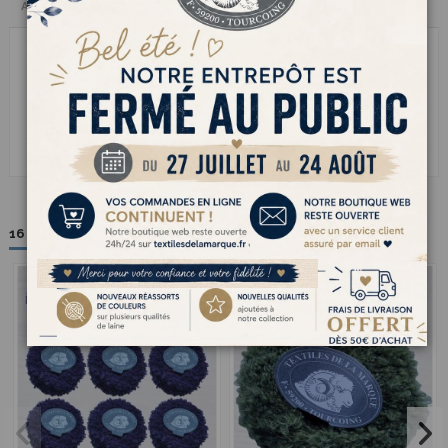
Avis clients
le fil à tricoter ASTRAKAN allie la douceur naturelle de lalpaga et de la
laine à la légèreté des fibres synthétiques pour un résultat à la fois
chaud et résistant. Sa texture légèrement bouclée crée un bel effet de
relief qui donne du caractère à tous les ouvrages. Agréable à tricoter il
offre un rendu original parfait pour les pulls volumineux les vestes
douces ou les accessoires dhiver. Un fil plein de charme pour des
créations tendances à la fois confortables et élégantes
16 autres produits dans la même catégorie :