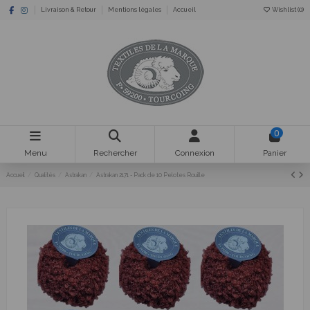
Livraison & Retour
Mentions légales
Accueil
Wishlist (
0
)
0
Menu
Rechercher
Connexion
Panier
Accueil
Qualités
Astrakan
Astrakan 2171 - Pack de 10 Pelotes Rouille