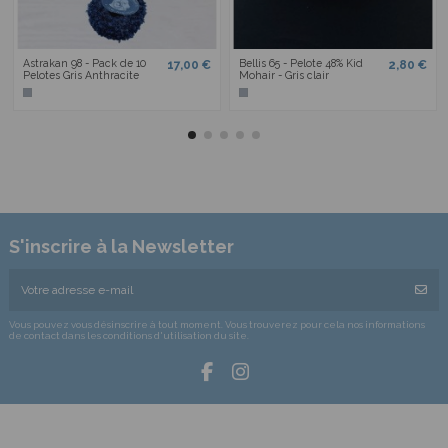
Astrakan 98 - Pack de 10
Bellis 65 - Pelote 48% Kid
17,00 €
2,80 €
Pelotes Gris Anthracite
Mohair - Gris clair
S'inscrire à la Newsletter
Vous pouvez vous désinscrire à tout moment. Vous trouverez pour cela nos informations
de contact dans les conditions d'utilisation du site.