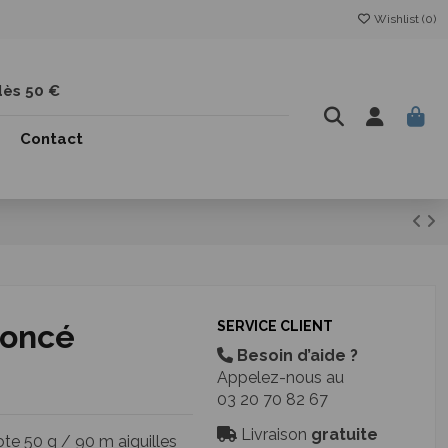
Wishlist (
0
)
dès 50 €
Contact
Foncé
SERVICE CLIENT
Besoin d’aide ?
Appelez-nous au
03 20 70 82 67
Livraison
gratuite
te 50 g / 90 m aiguilles