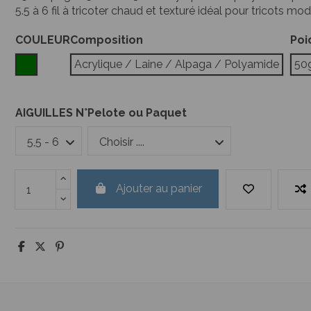
5.5 à 6 fil à tricoter chaud et texturé idéal pour tricots m
COULEUR
Composition
Poi
Vert
Acrylique / Laine / Alpaga / Polyamide
50
AIGUILLES N°
Pelote ou Paquet
Ajouter au panier