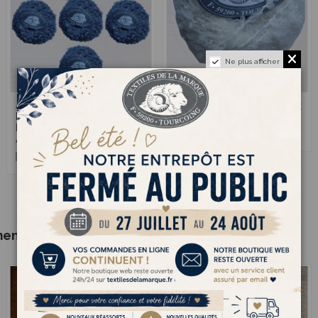
Ne plus afficher
Astrakan 23 -
Astrakan 10 -
17,00 €
3,40 €
Pack de 10
Pelote Ecru
Pelotes Gris
Ardoise
ment acheté :