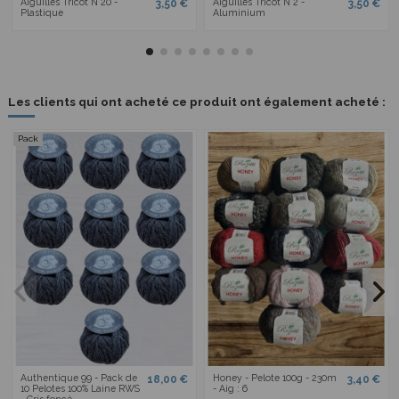
Aiguilles Tricot N°20 -
Aiguilles Tricot N°2 -
3,50 €
3,50 €
Plastique
Aluminium
Les clients qui ont acheté ce produit ont également acheté :
Pack
Authentique 99 - Pack de
Honey - Pelote 100g - 230m
18,00 €
3,40 €
10 Pelotes 100% Laine RWS
- Aig : 6