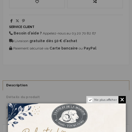
SERVICE CLIENT
Besoin d’aide ?
Appelez-nous au
03 20 70 82 67
Livraison
gratuite dès 50 € d’achat
Paiement sécurisé via
Carte bancaire
ou
PayPal
Description
Détails du produit
Ne plus afficher
Reviews
(0)
Avis clients