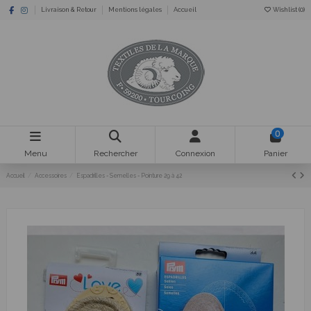
Livraison & Retour
Mentions légales
Accueil
Wishlist (
0
)
0
Menu
Rechercher
Connexion
Panier
Accueil
Accessoires
Espadrilles - Semelles - Pointure 29 à 42