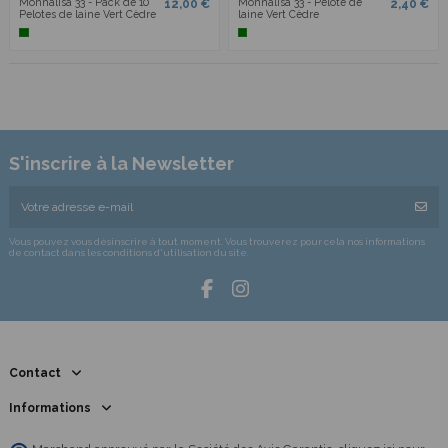
Monnalisa 33 - Pack de 10
Monnalisa 33 - Pelote de
12,00 €
2,40 €
Pelotes de laine Vert Cèdre
laine Vert Cèdre
S'inscrire à la Newsletter
Vous pouvez vous désinscrire à tout moment. Vous trouverez pour cela nos informations
de contact dans les conditions d'utilisation du site.
Contact
Informations