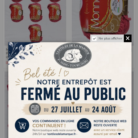
Ne plus afficher
Monnalisa 17 - Pack de 10
Monnalisa 17 - Pelote de
12,00 €
2,40 €
Pelotes de laine Rose
laine Rose indien
indien