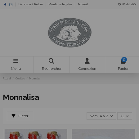
Livraison & Retour
Mentions légales
Accueil
Wishlist (
0
)
0
Menu
Rechercher
Connexion
Panier
Accueil
Qualités
Monnalisa
Monnalisa
Filtrer
Nom, A à Z
24