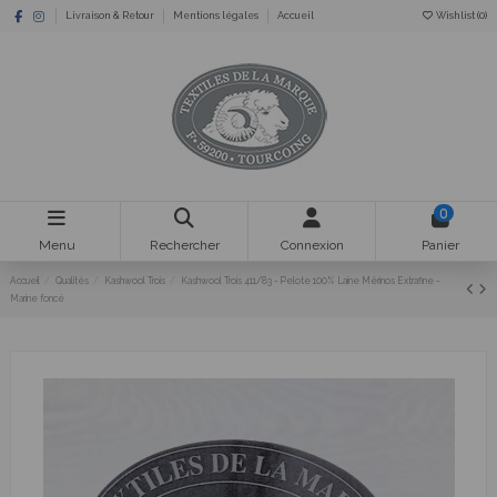
Livraison & Retour
Mentions légales
Accueil
Wishlist (
0
)
0
Menu
Rechercher
Connexion
Panier
Accueil
Qualités
Kashwool Trois
Kashwool Trois 411/83 - Pelote 100% Laine Mérinos Extrafine -
Marine foncé