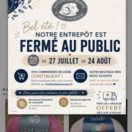
Reviews
(0)
Avis clients
KASHWOOL 3 cest la laine mérinos dans sa version la plus délicate.
Extrafine et incroyablement douce, elle se tricote avec un plaisir fou
et donne un rendu souple, léger et parfaitement régulier. Idéale
pour les pulls fins, les vêtements bébé ou les accessoires élégants,
elle allie chaleur et légèreté sans jamais gratter. Une laine
naturelle dune grande douceur qui sublime les mailles et fait de
chaque projet un vrai moment de détente et de plaisir à tricoter.
6 autres produits dans la même catégorie :