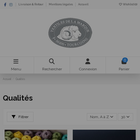
Livraison & Retour
Mentions légales
Accueil
Wishlist (
0
)
0
Menu
Rechercher
Connexion
Panier
Accueil
Qualités
Qualités
Filtrer
Nom, A à Z
30