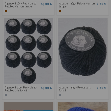
Alpage II 165 - Pack de 10
Alpage II 165 - Pelote Marron
13,00 €
2,60 €
Pelotes Marron taupe
taupe
Alpage II 199 - Pack de 10
Alpage II 199 - Pelote gris
13,00 €
2,60 €
Pelotes gris foncé
foncé