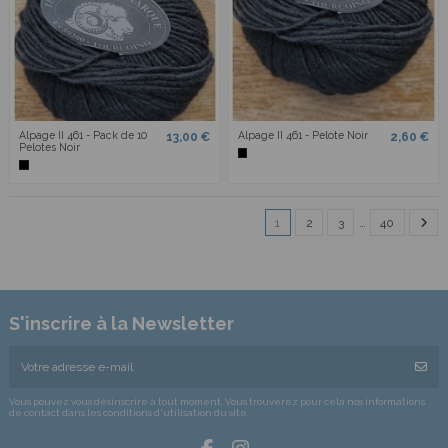
Alpage II 461 - Pack de 10
Alpage II 461 - Pelote Noir
13,00 €
2,60 €
Pelotes Noir
1
2
3
…
40
S'inscrire à la Newsletter
Vous pouvez vous désinscrire à tout moment. Vous trouverez pour cela nos informations
de contact dans les conditions d'utilisation du site.