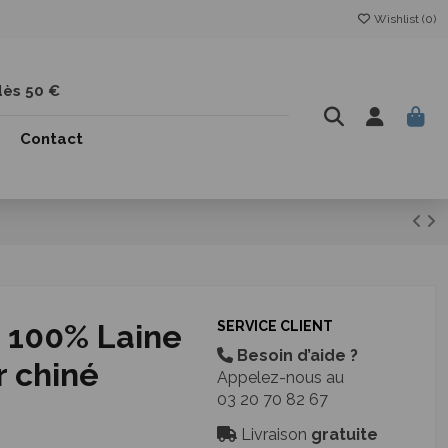
Wishlist (
0
)
dès 50 €
Contact
e 100% Laine
SERVICE CLIENT
Besoin d’aide ?
r chiné
Appelez-nous au
03 20 70 82 67
Livraison
gratuite