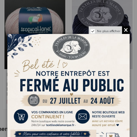
Ne plus afficher
Kashwool Trois 12
Kashwool Trois
2,50 €
2,50 €
- Pelote 100%
411/83 - Pelote
Laine Mérinos
100% Laine
Extrafine - Rose
Mérinos Extrafine -
Pâle
Marine foncé
ment acheté :