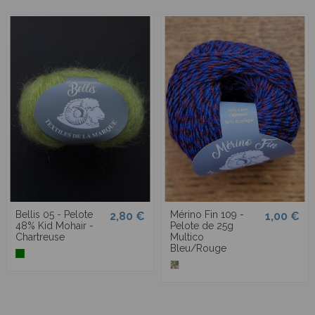
Bellis 05 - Pelote
Mérino Fin 109 -
2,80 €
1,00 €
48% Kid Mohair -
Pelote de 25g
Chartreuse
Multico
Bleu/Rouge