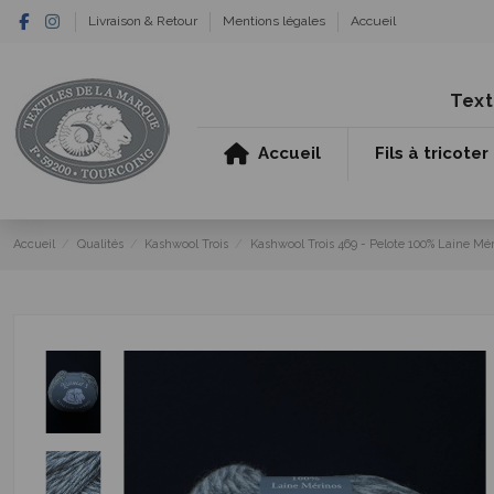
Livraison & Retour
Mentions légales
Accueil
Text
Accueil
Fils à tricoter
Accueil
Qualités
Kashwool Trois
Kashwool Trois 469 - Pelote 100% Laine Méri